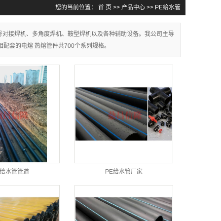
您的当前位置：
首 页
>>
产品中心
>>
PE给水管
号对接焊机、多角度焊机、鞍型焊机以及各种辅助设备。我公司主导
相配套的电熔 热熔管件共700个系列规格。
E给水管管道
PE给水管厂家