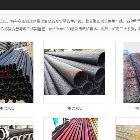
雄厚，拥有多条钢丝网骨架复合管及实壁管生产线，数台聚乙烯管件生产线、各种型
乙烯复合管与聚乙烯实壁管：dn50~dn800涉及市政给排水、燃气、矿用三大系列，
PE给水管
PE给水管
P