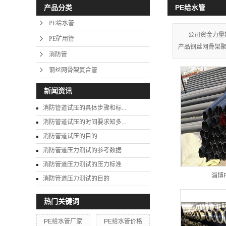
PE给水管
产品分类
PE给水管
公司资金力量
PE矿用管
产品钢丝网骨架聚
消防管
钢丝网骨架复合管
新闻资讯
消防管道试压的具体步骤和标...
消防管道试压的时间要求知多...
消防管道试压的目的
消防管道压力测试的参考数据
消防管道压力测试的压力标准
淄博
消防管道压力测试的目的
热门关键词
PE给水管厂家
PE给水管价格