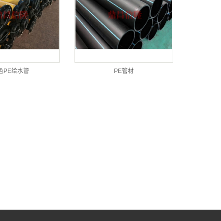
色PE给水管
PE管材